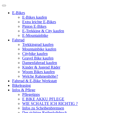
E-Bikes
E-Bikes kaufen
Extra leichte E-Bikes
Pinion E-Bikes
E-Trekking & City kaufen
E-Mountainbike
Fahrrad
Trekkingrad kaufen
Mountainbike kaufen
Citybike kaufen
Gravel Bike kaufen
Damenfahrrad kaufen
Kinder & Jugend Räder
Woom Bikes kaufen
Welche Rahmenhöhe?
Fahrrad & E-Bike Werkstatt
Bikeleasing
Infos & Pflege
Pflegetipps
E BIKE AKKU PFLEGE
WIE SCHALTE ICH RICHTIG ?
Infos zu Scheibenbremsen
Der richtige Reifenluftdruck