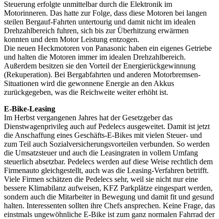
Steuerung erfolgte unmittelbar durch die Elektronik im
Motorinneren. Das hatte zur Folge, dass diese Motoren bei langen
steilen Bergauf-Fahrten untertourig und damit nicht im idealen
Drehzahlbereich fuhren, sich bis zur Überhitzung erwärmen
konnten und dem Motor Leistung entzogen.
Die neuen Heckmotoren von Panasonic haben ein eigenes Getriebe
und halten die Motoren immer im idealen Drehzahlbereich.
Außerdem besitzen sie den Vorteil der Energierückgewinnung
(Rekuperation). Bei Bergabfahrten und anderen Motorbremsen-
Situationen wird die gewonnene Energie an den Akkus
zurückgegeben, was die Reichweite weiter erhöht ist.
E-Bike-Leasing
Im Herbst vergangenen Jahres hat der Gesetzgeber das
Dienstwagenprivileg auch auf Pedelecs ausgeweitet. Damit ist jetzt
die Anschaffung eines Geschäfts-E-Bikes mit vielen Steuer- und
zum Teil auch Sozialversicherungsvorteilen verbunden. So werden
die Umsatzsteuer und auch die Leasingraten in vollem Umfang
steuerlich absetzbar. Pedelecs werden auf diese Weise rechtlich dem
Firmenauto gleichgestellt, auch was die Leasing-Verfahren betrifft.
Viele Firmen schätzen die Pedelecs sehr, weil sie nicht nur eine
bessere Klimabilanz aufweisen, KFZ Parkplätze eingespart werden,
sondern auch die Mitarbeiter in Bewegung und damit fit und gesund
halten. Interessenten sollten ihre Chefs ansprechen. Keine Frage, das
einstmals ungewöhnliche E-Bike ist zum ganz normalen Fahrrad der