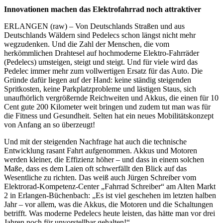
Innovationen machen das Elektrofahrrad noch attraktiver
ERLANGEN (raw) – Von Deutschlands Straßen und aus
Deutschlands Wäldern sind Pedelecs schon längst nicht mehr
wegzudenken. Und die Zahl der Menschen, die vom
herkömmlichen Drahtesel auf hochmoderne Elektro-Fahrräder
(Pedelecs) umsteigen, steigt und steigt. Und für viele wird das
Pedelec immer mehr zum vollwertigen Ersatz für das Auto. Die
Gründe dafür liegen auf der Hand: keine ständig steigenden
Spritkosten, keine Parkplatzprobleme und lästigen Staus, sich
unaufhörlich vergrößernde Reichweiten und Akkus, die einen für 10
Cent gute 200 Kilometer weit bringen und zudem tut man was für
die Fitness und Gesundheit. Selten hat ein neues Mobilitätskonzept
von Anfang an so überzeugt!
Und mit der steigenden Nachfrage hat auch die technische
Entwicklung rasant Fahrt aufgenommen. Akkus und Motoren
werden kleiner, die Effizienz höher – und dass in einem solchen
Maße, dass es dem Laien oft schwerfällt den Blick auf das
Wesentliche zu richten. Das weiß auch Jürgen Schreiber vom
Elektrorad-Kompetenz-Center „Fahrrad Schreiber“ am Alten Markt
2 in Erlangen-Büchenbach: „Es ist viel geschehen im letzten halben
Jahr – vor allem, was die Akkus, die Motoren und die Schaltungen
betrifft. Was moderne Pedelecs heute leisten, das hätte man vor drei
Jahren noch für unvorstellbar gehalten!“