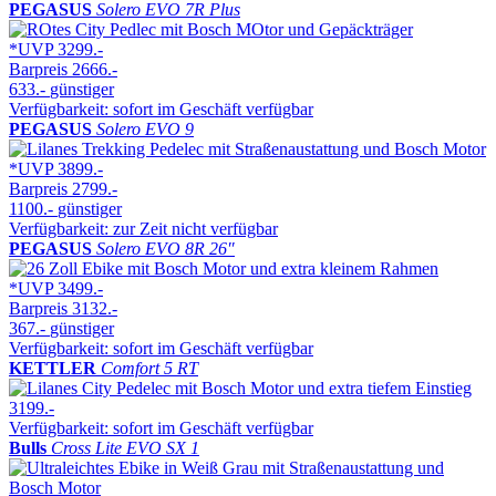
PEGASUS
Solero EVO 7R Plus
*UVP
3299.-
Barpreis
2666.-
633.-
günstiger
Verfügbarkeit: sofort im Geschäft verfügbar
PEGASUS
Solero EVO 9
*UVP
3899.-
Barpreis
2799.-
1100.-
günstiger
Verfügbarkeit: zur Zeit nicht verfügbar
PEGASUS
Solero EVO 8R 26″
*UVP
3499.-
Barpreis
3132.-
367.-
günstiger
Verfügbarkeit: sofort im Geschäft verfügbar
KETTLER
Comfort 5 RT
3199.-
Verfügbarkeit: sofort im Geschäft verfügbar
Bulls
Cross Lite EVO SX 1