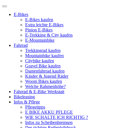
E-Bikes
E-Bikes kaufen
Extra leichte E-Bikes
Pinion E-Bikes
E-Trekking & City kaufen
E-Mountainbike
Fahrrad
Trekkingrad kaufen
Mountainbike kaufen
Citybike kaufen
Gravel Bike kaufen
Damenfahrrad kaufen
Kinder & Jugend Räder
Woom Bikes kaufen
Welche Rahmenhöhe?
Fahrrad & E-Bike Werkstatt
Bikeleasing
Infos & Pflege
Pflegetipps
E BIKE AKKU PFLEGE
WIE SCHALTE ICH RICHTIG ?
Infos zu Scheibenbremsen
Der richtige Reifenluftdruck