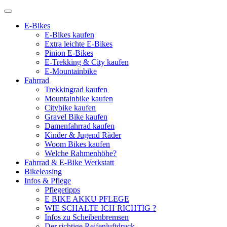
E-Bikes
E-Bikes kaufen
Extra leichte E-Bikes
Pinion E-Bikes
E-Trekking & City kaufen
E-Mountainbike
Fahrrad
Trekkingrad kaufen
Mountainbike kaufen
Citybike kaufen
Gravel Bike kaufen
Damenfahrrad kaufen
Kinder & Jugend Räder
Woom Bikes kaufen
Welche Rahmenhöhe?
Fahrrad & E-Bike Werkstatt
Bikeleasing
Infos & Pflege
Pflegetipps
E BIKE AKKU PFLEGE
WIE SCHALTE ICH RICHTIG ?
Infos zu Scheibenbremsen
Der richtige Reifenluftdruck