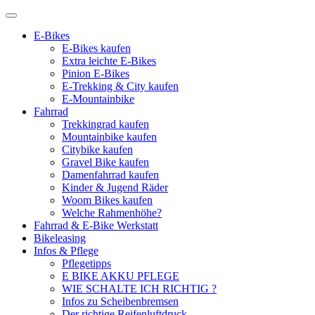
E-Bikes
E-Bikes kaufen
Extra leichte E-Bikes
Pinion E-Bikes
E-Trekking & City kaufen
E-Mountainbike
Fahrrad
Trekkingrad kaufen
Mountainbike kaufen
Citybike kaufen
Gravel Bike kaufen
Damenfahrrad kaufen
Kinder & Jugend Räder
Woom Bikes kaufen
Welche Rahmenhöhe?
Fahrrad & E-Bike Werkstatt
Bikeleasing
Infos & Pflege
Pflegetipps
E BIKE AKKU PFLEGE
WIE SCHALTE ICH RICHTIG ?
Infos zu Scheibenbremsen
Der richtige Reifenluftdruck