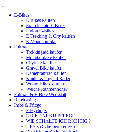
E-Bikes
E-Bikes kaufen
Extra leichte E-Bikes
Pinion E-Bikes
E-Trekking & City kaufen
E-Mountainbike
Fahrrad
Trekkingrad kaufen
Mountainbike kaufen
Citybike kaufen
Gravel Bike kaufen
Damenfahrrad kaufen
Kinder & Jugend Räder
Woom Bikes kaufen
Welche Rahmenhöhe?
Fahrrad & E-Bike Werkstatt
Bikeleasing
Infos & Pflege
Pflegetipps
E BIKE AKKU PFLEGE
WIE SCHALTE ICH RICHTIG ?
Infos zu Scheibenbremsen
Der richtige Reifenluftdruck