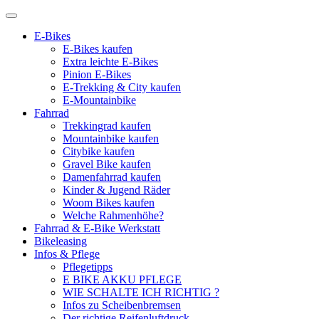
E-Bikes
E-Bikes kaufen
Extra leichte E-Bikes
Pinion E-Bikes
E-Trekking & City kaufen
E-Mountainbike
Fahrrad
Trekkingrad kaufen
Mountainbike kaufen
Citybike kaufen
Gravel Bike kaufen
Damenfahrrad kaufen
Kinder & Jugend Räder
Woom Bikes kaufen
Welche Rahmenhöhe?
Fahrrad & E-Bike Werkstatt
Bikeleasing
Infos & Pflege
Pflegetipps
E BIKE AKKU PFLEGE
WIE SCHALTE ICH RICHTIG ?
Infos zu Scheibenbremsen
Der richtige Reifenluftdruck