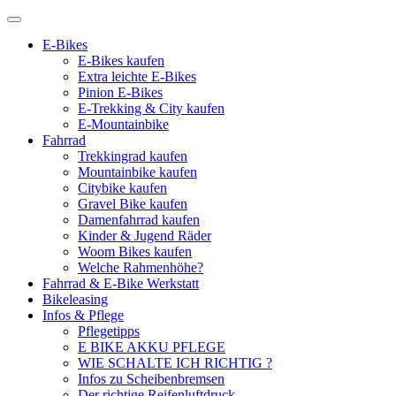
E-Bikes
E-Bikes kaufen
Extra leichte E-Bikes
Pinion E-Bikes
E-Trekking & City kaufen
E-Mountainbike
Fahrrad
Trekkingrad kaufen
Mountainbike kaufen
Citybike kaufen
Gravel Bike kaufen
Damenfahrrad kaufen
Kinder & Jugend Räder
Woom Bikes kaufen
Welche Rahmenhöhe?
Fahrrad & E-Bike Werkstatt
Bikeleasing
Infos & Pflege
Pflegetipps
E BIKE AKKU PFLEGE
WIE SCHALTE ICH RICHTIG ?
Infos zu Scheibenbremsen
Der richtige Reifenluftdruck