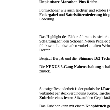
Unplattbare Marathon Plus Reifen.
Formschöner wie auch
leichter
und solider (
Federgabel
und
Sattelstützenfederung
für
Federung.
Das Highlight des Elektrofahrrads ist sicherlic
Schaltung
.Mit den Schönen Neuen Pedelec (e
fränkische Landschaften vorbei an alten Wei
Dörfer.
Bergauf Bergab und die
Shimano Di2 Tech
Die
NEXUS 8-Gang
Nabenschaltung
schal
zurück.
Sonstige Besonderheit is der praktische
i-Rac
verbindet per steckverbindung Körbe, Tasche
Zubehör
eines
festen Sitz
auf den Gepäckträ
Das Zubehör kann mit einem
Knopfdruck ge