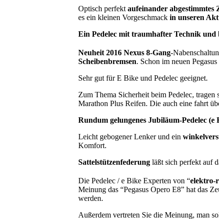
Optisch perfekt
aufei
nan
der abgestimmtes
es ein kleinen Vorgeschmack
in
unseren Aktu
Ein Pedelec mit traum
hafter Technik und
Neuheit 2016
Nexus 8-Gang
-Nabenschaltu
Scheibenbremsen
. Schon im neuen Pegasus
Sehr gut für E Bike und Pedelec geeignet.
Zum Thema Sicherheit beim Pedelec, tragen s
Marathon Plus Reifen. Die auch eine fahrt üb
Rundum gelungenes Jubiläum-Pedelec (e B
Leicht gebogener Lenker und ein
winkelvers
Komfort.
Sattelstützenfederung
läßt sich perfekt auf 
Die Pedelec / e Bike Experten von “
elektro-
Meinung das “Pegasus Opero E8” hat das Ze
werden.
Außerdem vertreten Sie die Meinung, man sol