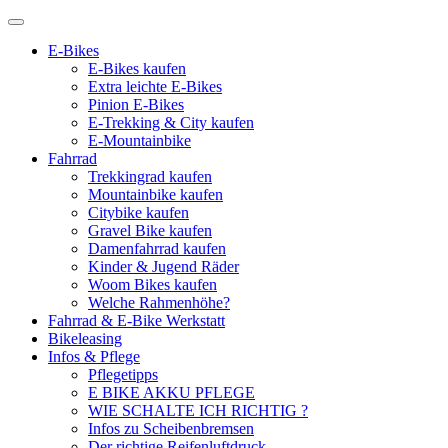
E-Bikes
E-Bikes kaufen
Extra leichte E-Bikes
Pinion E-Bikes
E-Trekking & City kaufen
E-Mountainbike
Fahrrad
Trekkingrad kaufen
Mountainbike kaufen
Citybike kaufen
Gravel Bike kaufen
Damenfahrrad kaufen
Kinder & Jugend Räder
Woom Bikes kaufen
Welche Rahmenhöhe?
Fahrrad & E-Bike Werkstatt
Bikeleasing
Infos & Pflege
Pflegetipps
E BIKE AKKU PFLEGE
WIE SCHALTE ICH RICHTIG ?
Infos zu Scheibenbremsen
Der richtige Reifenluftdruck