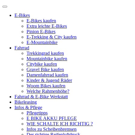
E-Bikes
E-Bikes kaufen
Extra leichte E-Bikes
Pinion E-Bikes
E-Trekking & City kaufen
E-Mountainbike
Fahrrad
Trekkingrad kaufen
Mountainbike kaufen
Citybike kaufen
Gravel Bike kaufen
Damenfahrrad kaufen
Kinder & Jugend Räder
Woom Bikes kaufen
Welche Rahmenhöhe?
Fahrrad & E-Bike Werkstatt
Bikeleasing
Infos & Pflege
Pflegetipps
E BIKE AKKU PFLEGE
WIE SCHALTE ICH RICHTIG ?
Infos zu Scheibenbremsen
Der richtige Reifenluftdruck