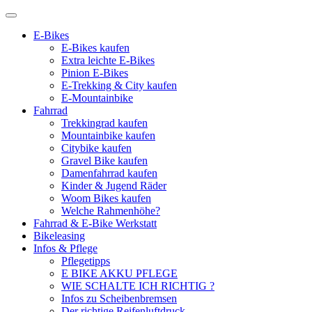
E-Bikes
E-Bikes kaufen
Extra leichte E-Bikes
Pinion E-Bikes
E-Trekking & City kaufen
E-Mountainbike
Fahrrad
Trekkingrad kaufen
Mountainbike kaufen
Citybike kaufen
Gravel Bike kaufen
Damenfahrrad kaufen
Kinder & Jugend Räder
Woom Bikes kaufen
Welche Rahmenhöhe?
Fahrrad & E-Bike Werkstatt
Bikeleasing
Infos & Pflege
Pflegetipps
E BIKE AKKU PFLEGE
WIE SCHALTE ICH RICHTIG ?
Infos zu Scheibenbremsen
Der richtige Reifenluftdruck