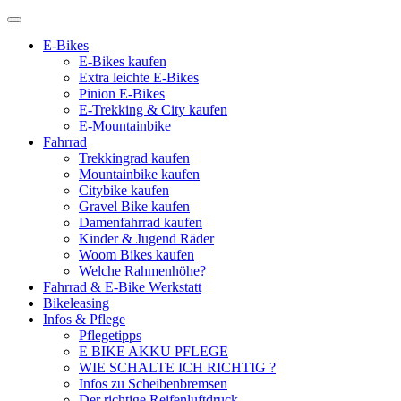
E-Bikes
E-Bikes kaufen
Extra leichte E-Bikes
Pinion E-Bikes
E-Trekking & City kaufen
E-Mountainbike
Fahrrad
Trekkingrad kaufen
Mountainbike kaufen
Citybike kaufen
Gravel Bike kaufen
Damenfahrrad kaufen
Kinder & Jugend Räder
Woom Bikes kaufen
Welche Rahmenhöhe?
Fahrrad & E-Bike Werkstatt
Bikeleasing
Infos & Pflege
Pflegetipps
E BIKE AKKU PFLEGE
WIE SCHALTE ICH RICHTIG ?
Infos zu Scheibenbremsen
Der richtige Reifenluftdruck