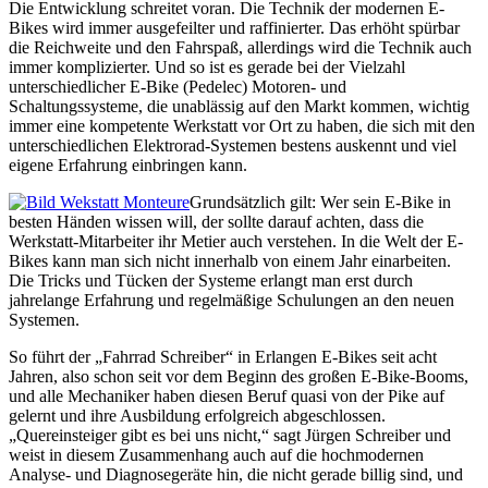
Die Entwicklung schreitet voran. Die Technik der modernen E-
Bikes wird immer ausgefeilter und raffinierter. Das erhöht spürbar
die Reichweite und den Fahrspaß, allerdings wird die Technik auch
immer komplizierter. Und so ist es gerade bei der Vielzahl
unterschiedlicher E-Bike (Pedelec) Motoren- und
Schaltungssysteme, die unablässig auf den Markt kommen, wichtig
immer eine kompetente Werkstatt vor Ort zu haben, die sich mit den
unterschiedlichen Elektrorad-Systemen bestens auskennt und viel
eigene Erfahrung einbringen kann.
Grundsätzlich gilt: Wer sein E-Bike in
besten Händen wissen will, der sollte darauf achten, dass die
Werkstatt-Mitarbeiter ihr Metier auch verstehen. In die Welt der E-
Bikes kann man sich nicht innerhalb von einem Jahr einarbeiten.
Die Tricks und Tücken der Systeme erlangt man erst durch
jahrelange Erfahrung und regelmäßige Schulungen an den neuen
Systemen.
So führt der „Fahrrad Schreiber“ in Erlangen E-Bikes seit acht
Jahren, also schon seit vor dem Beginn des großen E-Bike-Booms,
und alle Mechaniker haben diesen Beruf quasi von der Pike auf
gelernt und ihre Ausbildung erfolgreich abgeschlossen.
„Quereinsteiger gibt es bei uns nicht,“ sagt Jürgen Schreiber und
weist in diesem Zusammenhang auch auf die hochmodernen
Analyse- und Diagnosegeräte hin, die nicht gerade billig sind, und