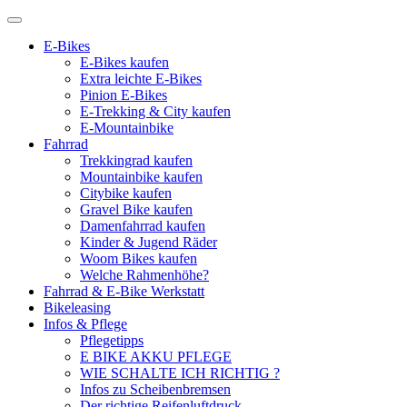
E-Bikes
E-Bikes kaufen
Extra leichte E-Bikes
Pinion E-Bikes
E-Trekking & City kaufen
E-Mountainbike
Fahrrad
Trekkingrad kaufen
Mountainbike kaufen
Citybike kaufen
Gravel Bike kaufen
Damenfahrrad kaufen
Kinder & Jugend Räder
Woom Bikes kaufen
Welche Rahmenhöhe?
Fahrrad & E-Bike Werkstatt
Bikeleasing
Infos & Pflege
Pflegetipps
E BIKE AKKU PFLEGE
WIE SCHALTE ICH RICHTIG ?
Infos zu Scheibenbremsen
Der richtige Reifenluftdruck