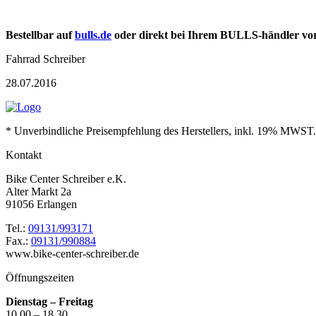
Bestellbar auf
bulls.de
oder direkt bei Ihrem BULLS-händler vor
Fahrrad Schreiber
28.07.2016
* Unverbindliche Preisempfehlung des Herstellers, inkl. 19% MWST.
Kontakt
Bike Center Schreiber e.K.
Alter Markt 2a
91056 Erlangen
Tel.:
09131/993171
Fax.:
09131/990884
www.bike-center-schreiber.de
Öffnungszeiten
Dienstag – Freitag
10.00 – 18.30