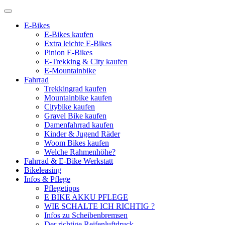
E-Bikes
E-Bikes kaufen
Extra leichte E-Bikes
Pinion E-Bikes
E-Trekking & City kaufen
E-Mountainbike
Fahrrad
Trekkingrad kaufen
Mountainbike kaufen
Citybike kaufen
Gravel Bike kaufen
Damenfahrrad kaufen
Kinder & Jugend Räder
Woom Bikes kaufen
Welche Rahmenhöhe?
Fahrrad & E-Bike Werkstatt
Bikeleasing
Infos & Pflege
Pflegetipps
E BIKE AKKU PFLEGE
WIE SCHALTE ICH RICHTIG ?
Infos zu Scheibenbremsen
Der richtige Reifenluftdruck