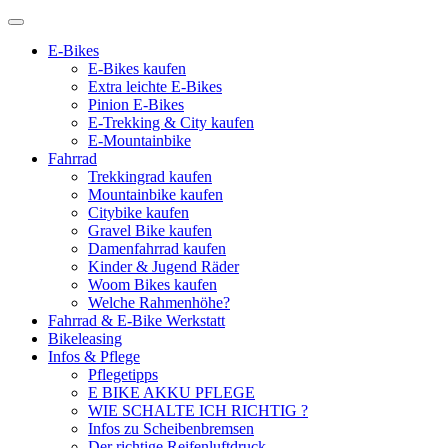
E-Bikes
E-Bikes kaufen
Extra leichte E-Bikes
Pinion E-Bikes
E-Trekking & City kaufen
E-Mountainbike
Fahrrad
Trekkingrad kaufen
Mountainbike kaufen
Citybike kaufen
Gravel Bike kaufen
Damenfahrrad kaufen
Kinder & Jugend Räder
Woom Bikes kaufen
Welche Rahmenhöhe?
Fahrrad & E-Bike Werkstatt
Bikeleasing
Infos & Pflege
Pflegetipps
E BIKE AKKU PFLEGE
WIE SCHALTE ICH RICHTIG ?
Infos zu Scheibenbremsen
Der richtige Reifenluftdruck