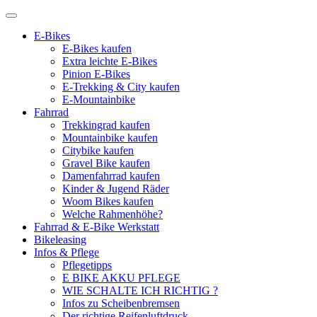
E-Bikes
E-Bikes kaufen
Extra leichte E-Bikes
Pinion E-Bikes
E-Trekking & City kaufen
E-Mountainbike
Fahrrad
Trekkingrad kaufen
Mountainbike kaufen
Citybike kaufen
Gravel Bike kaufen
Damenfahrrad kaufen
Kinder & Jugend Räder
Woom Bikes kaufen
Welche Rahmenhöhe?
Fahrrad & E-Bike Werkstatt
Bikeleasing
Infos & Pflege
Pflegetipps
E BIKE AKKU PFLEGE
WIE SCHALTE ICH RICHTIG ?
Infos zu Scheibenbremsen
Der richtige Reifenluftdruck