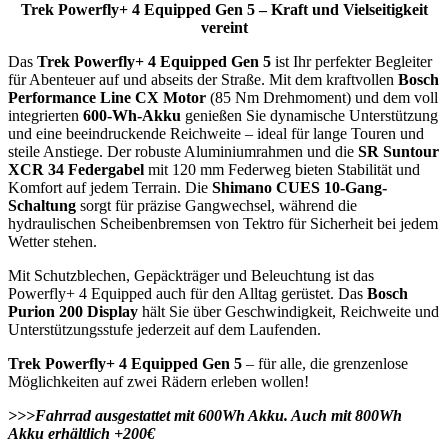
Trek Powerfly+ 4 Equipped Gen 5 – Kraft und Vielseitigkeit
vereint
Das
Trek Powerfly+ 4 Equipped Gen 5
ist Ihr perfekter Begleiter
für Abenteuer auf und abseits der Straße. Mit dem kraftvollen
Bosch
Performance Line CX Motor
(85 Nm Drehmoment) und dem voll
integrierten
600-Wh-Akku
genießen Sie dynamische Unterstützung
und eine beeindruckende Reichweite – ideal für lange Touren und
steile Anstiege. Der robuste Aluminiumrahmen und die
SR Suntour
XCR 34 Federgabel
mit 120 mm Federweg bieten Stabilität und
Komfort auf jedem Terrain. Die
Shimano CUES 10-Gang-
Schaltung
sorgt für präzise Gangwechsel, während die
hydraulischen Scheibenbremsen von Tektro für Sicherheit bei jedem
Wetter stehen.
Mit Schutzblechen, Gepäckträger und Beleuchtung ist das
Powerfly+ 4 Equipped auch für den Alltag gerüstet. Das
Bosch
Purion 200 Display
hält Sie über Geschwindigkeit, Reichweite und
Unterstützungsstufe jederzeit auf dem Laufenden.
Trek Powerfly+ 4 Equipped Gen 5
– für alle, die grenzenlose
Möglichkeiten auf zwei Rädern erleben wollen!
>>>Fahrrad ausgestattet mit 600Wh Akku. Auch mit 800Wh
Akku erhältlich +200€