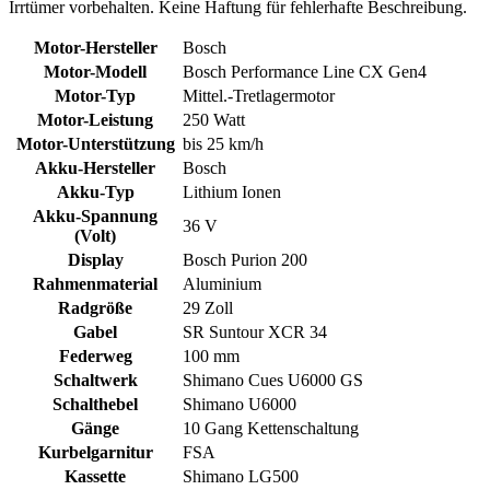
Irrtümer vorbehalten. Keine Haftung für fehlerhafte Beschreibung.
Motor-Hersteller
Bosch
Motor-Modell
Bosch Performance Line CX Gen4
Motor-Typ
Mittel.-Tretlagermotor
Motor-Leistung
250 Watt
Motor-Unterstützung
bis 25 km/h
Akku-Hersteller
Bosch
Akku-Typ
Lithium Ionen
Akku-Spannung
36 V
(Volt)
Display
Bosch Purion 200
Rahmenmaterial
Aluminium
Radgröße
29 Zoll
Gabel
SR Suntour XCR 34
Federweg
100 mm
Schaltwerk
Shimano Cues U6000 GS
Schalthebel
Shimano U6000
Gänge
10 Gang Kettenschaltung
Kurbelgarnitur
FSA
Kassette
Shimano LG500