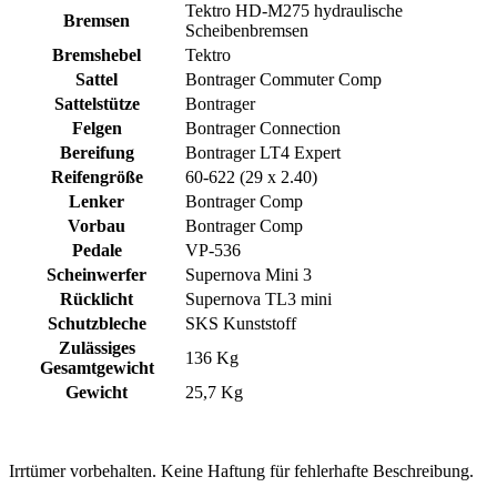
Tektro HD-M275 hydraulische
Bremsen
Scheibenbremsen
Bremshebel
Tektro
Sattel
Bontrager Commuter Comp
Sattelstütze
Bontrager
Felgen
Bontrager Connection
Bereifung
Bontrager LT4 Expert
Reifengröße
60-622 (29 x 2.40)
Lenker
Bontrager Comp
Vorbau
Bontrager Comp
Pedale
VP-536
Scheinwerfer
Supernova Mini 3
Rücklicht
Supernova TL3 mini
Schutzbleche
SKS Kunststoff
Zulässiges
136 Kg
Gesamtgewicht
Gewicht
25,7 Kg
Irrtümer vorbehalten. Keine Haftung für fehlerhafte Beschreibung.