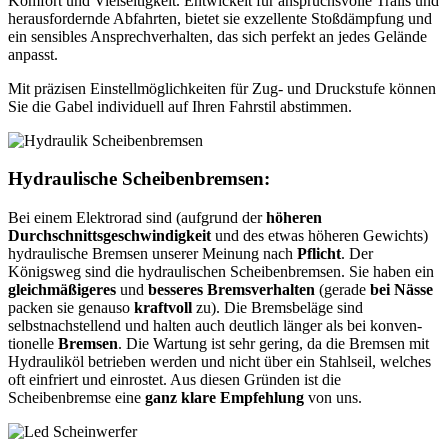
Komfort und Vielseitigkeit. Entwickelt für anspruchsvolle Trails und
herausfordernde Abfahrten, bietet sie exzellente Stoßdämpfung und
ein sensibles Ansprechverhalten, das sich perfekt an jedes Gelände
anpasst.
Mit präzisen Einstellmöglichkeiten für Zug- und Druckstufe können
Sie die Gabel individuell auf Ihren Fahrstil abstimmen.
Hydraulische Scheibenbremsen:
Bei einem Elektrorad sind (aufgrund der
höheren
Durchschnittsgeschwindigkeit
und des etwas höheren Gewichts)
hydraulische Bremsen unserer Meinung nach
Pflicht
. Der
Königsweg sind die hydraulischen Scheibenbremsen. Sie haben ein
gleichmäßigeres
und
besseres Bremsverhalt
en
(gerade
bei Nässe
packen sie genauso
kraftvoll
zu). Die Bremsbeläge sind
selbstnachstellend und halten auch deutlich länger als bei konven-
tionelle
Bremsen
. Die Wartung ist sehr gering, da die Bremsen mit
Hydrauliköl betrieben werden und nicht über ein Stahlseil, welches
oft einfriert und einrostet. Aus diesen Gründen ist die
Scheibenbremse eine
ganz klare Empfehlung
von uns.