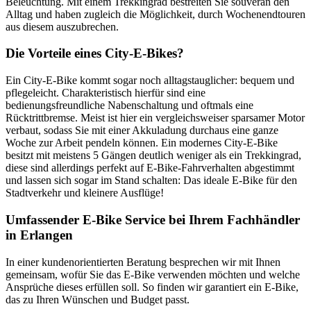
Beleuchtung. Mit einem Trekkingrad bestreiten Sie souverän den
Alltag und haben zugleich die Möglichkeit, durch Wochenendtouren
aus diesem auszubrechen.
Die Vorteile eines City-E-Bikes?
Ein City-E-Bike kommt sogar noch alltagstauglicher: bequem und
pflegeleicht. Charakteristisch hierfür sind eine
bedienungsfreundliche Nabenschaltung und oftmals eine
Rücktrittbremse. Meist ist hier ein vergleichsweiser sparsamer Motor
verbaut, sodass Sie mit einer Akkuladung durchaus eine ganze
Woche zur Arbeit pendeln können. Ein modernes City-E-Bike
besitzt mit meistens 5 Gängen deutlich weniger als ein Trekkingrad,
diese sind allerdings perfekt auf E-Bike-Fahrverhalten abgestimmt
und lassen sich sogar im Stand schalten: Das ideale E-Bike für den
Stadtverkehr und kleinere Ausflüge!
Umfassender E-Bike Service bei Ihrem Fachhändler
in Erlangen
In einer kundenorientierten Beratung besprechen wir mit Ihnen
gemeinsam, wofür Sie das E-Bike verwenden möchten und welche
Ansprüche dieses erfüllen soll. So finden wir garantiert ein E-Bike,
das zu Ihren Wünschen und Budget passt.