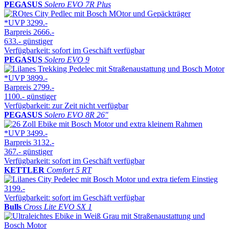
PEGASUS
Solero EVO 7R Plus
*UVP
3299.-
Barpreis
2666.-
633.-
günstiger
Verfügbarkeit: sofort im Geschäft verfügbar
PEGASUS
Solero EVO 9
*UVP
3899.-
Barpreis
2799.-
1100.-
günstiger
Verfügbarkeit: zur Zeit nicht verfügbar
PEGASUS
Solero EVO 8R 26″
*UVP
3499.-
Barpreis
3132.-
367.-
günstiger
Verfügbarkeit: sofort im Geschäft verfügbar
KETTLER
Comfort 5 RT
3199.-
Verfügbarkeit: sofort im Geschäft verfügbar
Bulls
Cross Lite EVO SX 1