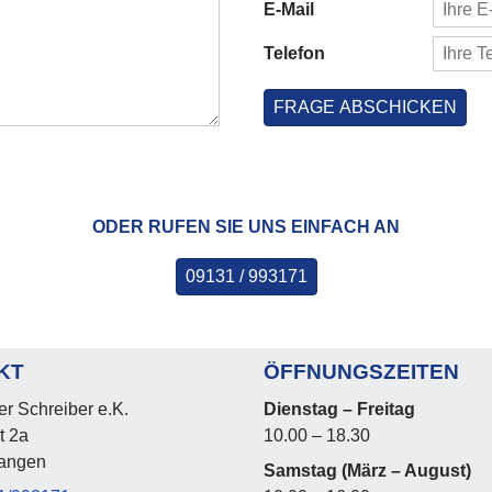
E-Mail
Telefon
FRAGE ABSCHICKEN
ODER RUFEN SIE UNS EINFACH AN
09131 / 993171
KT
ÖFFNUNGSZEITEN
er Schreiber e.K.
Dienstag – Freitag
t 2a
10.00 – 18.30
langen
Samstag (März – August)