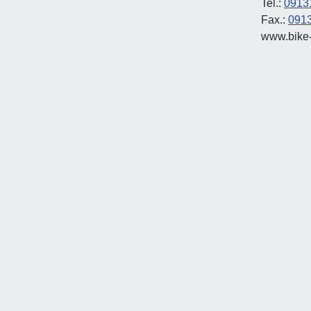
Tel.:
0913
Fax.:
091
www.bike-