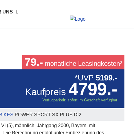
 UNS
79.-
monatliche Leasingkosten²
*UVP
5199.-
4799.-
Kaufpreis
Verfügbarkeit: sofort im Geschäft verfügbar
BIKES
POWER SPORT SX PLUS DI2
 VI (5), männlich, Jahrgang 2000, Bayern, mit
1. Die Berechnung erfolgt unter Einbeziehung des