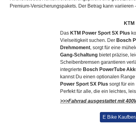
Premium-Versicherungspakets. Der Betrag kann variieren – 
KTM P
Das
KTM Power Sport SX Plus
ko
Vielseitigkeit suchen. Der
Bosch P
Drehmoment
, sorgt für eine mühe
Gang-Schaltung
bietet präzise, l
Scheibenbremsen garantieren verlä
integrierte
Bosch PowerTube Akk
kannst Du einen optionalen Range
Power Sport SX Plus
sorgt für ein
Perfekt für alle, die ein leichtes,
>>>Fahrrad ausgestattet mit 40
E Bike Kaufber