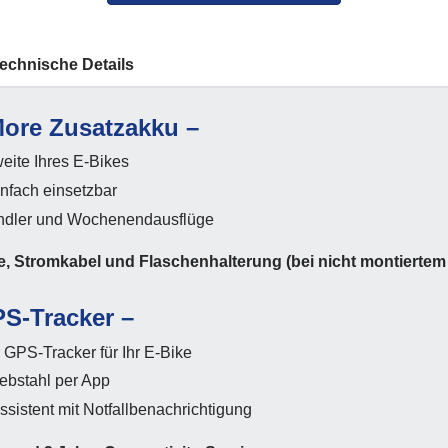
echnische Details
ore Zusatzakku –
eite Ihres E-Bikes
infach einsetzbar
Pendler und Wochenendausflüge
e, Stromkabel und Flaschenhalterung
(bei nicht montiertem
PS-Tracker –
r GPS-Tracker für Ihr E-Bike
iebstahl per App
ssistent mit Notfallbenachrichtigung