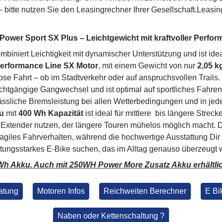
bitte nutzen Sie den Leasingrechner Ihrer Gesellschaft.Leasing
ower Sport SX Plus – Leichtgewicht mit kraftvoller Perfo
mbiniert Leichtigkeit mit dynamischer Unterstützung und ist ideal
erformance Line SX Motor
, mit einem Gewicht von nur
2,05 k
lose Fahrt – ob im Stadtverkehr oder auf anspruchsvollen Trails
eichtgängige Gangwechsel und ist optimal auf sportliches Fahre
ssliche Bremsleistung bei allen Wetterbedingungen und in jede
u
mit
400 Wh Kapazität
ist ideal für mittlere bis längere Stre
 Extender nutzen, der längere Touren mühelos möglich macht.
 agiles Fahrverhalten, während die hochwertige Ausstattung Dir 
 leistungsstarkes E-Bike suchen, das im Alltag genauso überzeugt 
0Wh Akku. Auch mit 250WH Power More Zusatz Akku erhältli
atung
Motoren Infos
Reichweiten Berechner
E Bi
Naben oder Kettenschaltung ?