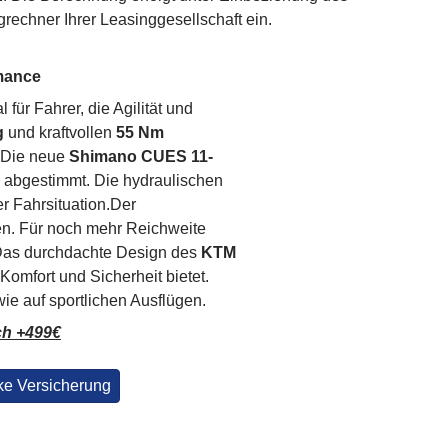
rechner Ihrer Leasinggesellschaft ein.
rmance
 für Fahrer, die Agilität und
g
und kraftvollen
55 Nm
. Die neue
Shimano CUES 11-
n abgestimmt. Die hydraulischen
r Fahrsituation.Der
cken. Für noch mehr Reichweite
 Das durchdachte Design des
KTM
Komfort und Sicherheit bietet.
wie auf sportlichen Ausflügen.
ch +499€
ke Versicherung