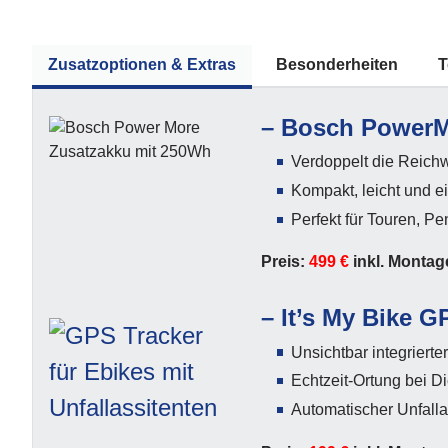
Zusatzoptionen & Extras
Besonderheiten
T
–
Bosch PowerM
Verdoppelt die Reichw
Kompakt, leicht und e
Perfekt für Touren, 
Preis:
499 €
inkl. Montag
–
It’s My Bike G
Unsichtbar integrierte
Echtzeit-Ortung bei D
Automatischer Unfalla