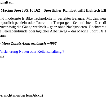
chaft ein.
acina Sport SX 10 Di2 – Sportlicher Komfort trifft Hightech-Eff
und modernste E-Bike-Technologie in perfekter Balance. Mit dem ne
ie sportlich pendeln oder Touren mit Tempo genießen möchten. Der edle
 zuverlässig die Gänge wechselt – ganz ohne Nachjustieren. Hochwert
Feierabendrunde oder täglicher Arbeitsweg – das Macina Sport SX 10 
kann.
 More Zusatz Akku erhältlich +499€
Versicherung
Naben oder Kettenschaltung ?
ils
bei nicht montiertem Akku)