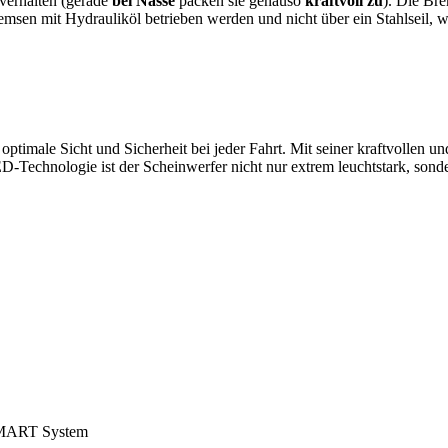
verhalten (gerade
bei Nässe
packen sie genauso
kraftvoll zu
). Die Bre
msen mit Hydrauliköl betrieben werden und nicht über ein Stahlseil, wel
optimale Sicht und Sicherheit bei jeder Fahrt. Mit seiner kraftvollen u
Technologie ist der Scheinwerfer nicht nur extrem leuchtstark, sonder
SMART System