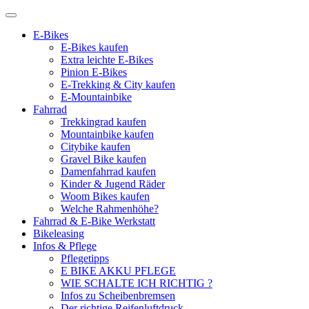
E-Bikes
E-Bikes kaufen
Extra leichte E-Bikes
Pinion E-Bikes
E-Trekking & City kaufen
E-Mountainbike
Fahrrad
Trekkingrad kaufen
Mountainbike kaufen
Citybike kaufen
Gravel Bike kaufen
Damenfahrrad kaufen
Kinder & Jugend Räder
Woom Bikes kaufen
Welche Rahmenhöhe?
Fahrrad & E-Bike Werkstatt
Bikeleasing
Infos & Pflege
Pflegetipps
E BIKE AKKU PFLEGE
WIE SCHALTE ICH RICHTIG ?
Infos zu Scheibenbremsen
Der richtige Reifenluftdruck