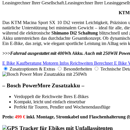
Leasingrechner Ihrer Gesellschaft.Leasingrechner Ihrer Leasinggesells
KTM M
Das KTM Macina Sport SX 10 Di2 vereint Leichtigkeit, Präzision 
natürliche Unterstützung bei minimalem Gewicht – ideal für alle, d
während die elektronische
Shimano Di2 Schaltung
blitzschnell und
Akku unterstreichen das durchdachte Gesamtkonzept. Ob dynamische 
Ein E-Bike, das zeigt, wie elegant sportliche Leistung im Alltag sein 
>>>Fahrrad ausgestattet mit 400Wh Akku. Auch mit 250WH Power
E Bike Kaufberatung
Motoren Infos
Reichweiten Berechner
E Bike 
Zusatzoptionen & Extras
Besonderheiten
Technische Deta
–
Bosch PowerMore Zusatzakku –
Verdoppelt die Reichweite Ihres E-Bikes
Kompakt, leicht und einfach einsetzbar
Perfekt für Touren, Pendler und Wochenendausflüge
Preis:
499 €
inkl. Montage, Stromkabel und Flaschenhalterung
(