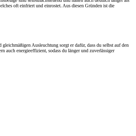
msbeläge sind selbstnachstellend und halten auch deutlich länger als
ches oft einfriert und einrostet. Aus diesen Gründen ist die
nd gleichmäßigen Ausleuchtung sorgt er dafür, dass du selbst auf den
n auch energieeffizient, sodass du länger und zuverlässiger