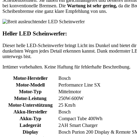
Scheibenbremsen. Sie haben ein gleichmäßigeres und besseres Brems
bei konventionelle Bremsen. Die
Wartung ist sehr gering,
da die Bre
Scheibenbremse eine ganz klare Empfehlung von uns.
Heller LED Scheinwerfer:
Dieser helle LED-Scheinwerfer bringt Licht ins Dunkel und bietet dir 
dunkelsten Wegen jedes Detail erkennen kannst. Dank modernster LED-
unterwegs bist.
Irrtümer vorbehalten. Keine Haftung für fehlerhafte Beschreibung.
Motor-Hersteller
Bosch
Motor-Modell
Performance Line SX
Motor-Typ
Mittelmotor
Motor-Leistung
250W-600W
Motor-Unterstützung
25 Km/h
Akku-Hersteller
Bosch
Akku-Typ
Compact Tube 400Wh
Ladegerät
2AH Smart Charger
Display
Bosch Purion 200 Display & Remote 