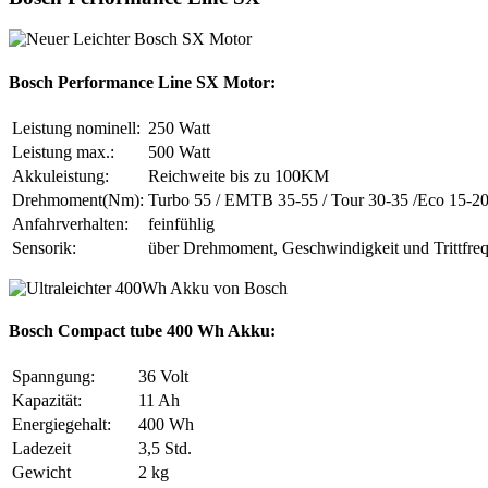
Bosch Performance Line SX Motor:
Leistung nominell:
250 Watt
Leistung max.:
500 Watt
Akkuleistung:
Reichweite bis zu 100KM
Drehmoment(Nm):
Turbo 55 / EMTB 35-55 / Tour 30-35 /Eco 15-2
Anfahrverhalten:
feinfühlig
Sensorik:
über Drehmoment, Geschwindigkeit und Trittfre
Bosch Compact tube 400 Wh Akku:
Spanngung:
36 Volt
Kapazität:
11 Ah
Energiegehalt:
400 Wh
Ladezeit
3,5 Std.
Gewicht
2 kg