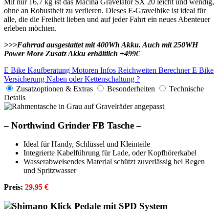
Mit nur 16,7 kg ist das Macina Gravelator SX 20 leicht und wendig,
ohne an Robustheit zu verlieren. Dieses E-Gravelbike ist ideal für
alle, die die Freiheit lieben und auf jeder Fahrt ein neues Abenteuer
erleben möchten.
>>>Fahrrad ausgestattet mit 400Wh Akku. Auch mit 250WH
Power More Zusatz Akku erhältlich +499€
E Bike Kaufberatung
Motoren Infos
Reichweiten Berechner
E Bike
Versicherung
Naben oder Kettenschaltung ?
Zusatzoptionen & Extras
Besonderheiten
Technische
Details
–
Northwind Grinder FB Tasche –
Ideal für Handy, Schlüssel und Kleinteile
Integrierte Kabelführung für Lade, oder Kopfhörerkabel
Wasserabweisendes Material schützt zuverlässig bei Regen
und Spritzwasser
Preis:
29,95 €