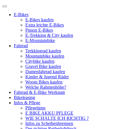
E-Bikes
E-Bikes kaufen
Extra leichte E-Bikes
Pinion E-Bikes
E-Trekking & City kaufen
E-Mountainbike
Fahrrad
Trekkingrad kaufen
Mountainbike kaufen
Citybike kaufen
Gravel Bike kaufen
Damenfahrrad kaufen
Kinder & Jugend Räder
Woom Bikes kaufen
Welche Rahmenhöhe?
Fahrrad & E-Bike Werkstatt
Bikeleasing
Infos & Pflege
Pflegetipps
E BIKE AKKU PFLEGE
WIE SCHALTE ICH RICHTIG ?
Infos zu Scheibenbremsen
Der richtige Reifenluftdruck