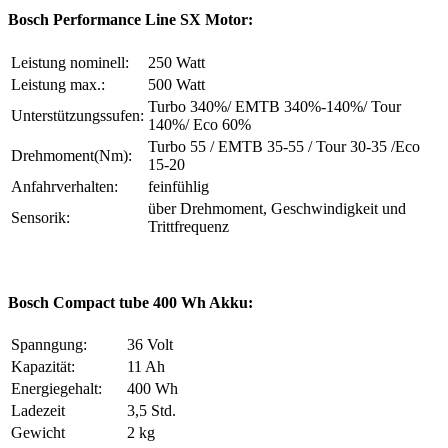
Bosch Performance Line SX Motor:
Leistung nominell:
250 Watt
Leistung max.:
500 Watt
Turbo 340%/ EMTB 340%-140%/ Tour
Unterstützungssufen:
140%/ Eco 60%
Turbo 55 / EMTB 35-55 / Tour 30-35 /Eco
Drehmoment(Nm):
15-20
Anfahrverhalten:
feinfühlig
über Drehmoment, Geschwindigkeit und
Sensorik:
Trittfrequenz
Bosch Compact tube 400 Wh Akku:
Spanngung:
36 Volt
Kapazität:
11 Ah
Energiegehalt:
400 Wh
Ladezeit
3,5 Std.
Gewicht
2 kg