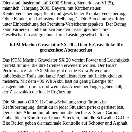
Dienstrad, basierend auf 3.000 € brutto, Steuerklasse VI (5),
männlich, Jahrgang 2000, Bayern, mit Kirchensteuer,
Rentenversicherungspflicht und gesetzlicher Krankenversicherung.
Ohne Kinder, mit Lohnsteuerfreibetrag 1. Die Berechnung erfolgt
unter Einbeziehung des Premium-Versicherungspakets. Der Betrag
kann variieren – bitte nutzen Sie den Leasingrechner Ihrer
Gesellschaft.Leasingrechner Ihrer Leasinggesellschaft ein.
KTM Macina Gravelator SX 20 – Dein E-Gravelbike für
grenzenlose Abenteuerlust
Das KTM Macina Gravelator SX 20 vereint Power und Leichtigkeit
perfekt für alle, die ihre Grenzen erweitern wollen. Der Bosch
Performance Line SX Motor gibt dir die Extra-Power, um
unbefestigte Trails und lange Asphaltstrecken mit Leichtigkeit zu
meistern. Mit dem 400 Wh Akku hast du genug Energie für
ausgedehnte Touren, und wenn das Abenteuer länger gehen soll, ist
der Zusatzakku die ideale Ergänzung.
Die Shimano GRX 11-Gang-Schaltung sorgt für präzise
Kraftübertragung, damit du in jeder Situation perfekt gerüstet bist.
Der stabile Aluminiumrahmen und die leichte X-Strada Carbon-
Gabel bieten Komfort auf rauen Strecken, und die Schwalbe G-One
Bite Reifen geben dir maximale Kontrolle auf Schotter und Asphalt.