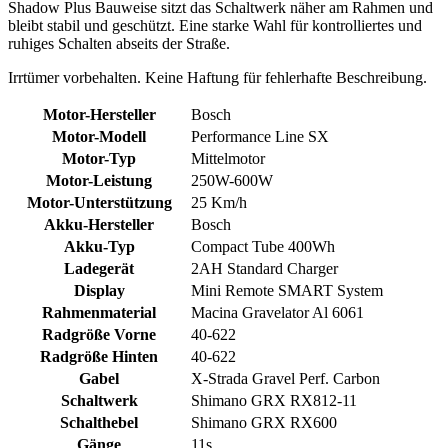
Shadow Plus Bauweise sitzt das Schaltwerk näher am Rahmen und
bleibt stabil und geschützt. Eine starke Wahl für kontrolliertes und
ruhiges Schalten abseits der Straße.
Irrtümer vorbehalten. Keine Haftung für fehlerhafte Beschreibung.
Motor-Hersteller
Bosch
Motor-Modell
Performance Line SX
Motor-Typ
Mittelmotor
Motor-Leistung
250W-600W
Motor-Unterstützung
25 Km/h
Akku-Hersteller
Bosch
Akku-Typ
Compact Tube 400Wh
Ladegerät
2AH Standard Charger
Display
Mini Remote SMART System
Rahmenmaterial
Macina Gravelator Al 6061
Radgröße Vorne
40-622
Radgröße Hinten
40-622
Gabel
X-Strada Gravel Perf. Carbon
Schaltwerk
Shimano GRX RX812-11
Schalthebel
Shimano GRX RX600
Gänge
11s